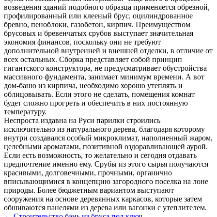
возведения зданий подобного образца применяется обрезной,
профилированный или клееный брус, оцилиндрованное
бревно, пеноблоки, газобетон, кирпич. Преимуществом
брусовых и бревенчатых срубов выступает значительная
экономия финансов, поскольку они не требуют
дополнительной внутренней и внешней отделки, в отличие от
всех остальных. Сборка представляет собой принцип
гигантского конструктора, не предусматривает обустройства
массивного фундамента, занимает минимум времени. А вот
дом-баню из кирпича, необходимо хорошо утеплять и
облицовывать. Если этого не сделать, помещения комнат
будет сложно прогреть и обеспечить в них постоянную
температуру.
Неспроста издавна на Руси парилки строились
исключительно из натурального дерева, благодаря которому
внутри создавался особый микроклимат, наполненный жаром,
целебными ароматами, позитивной оздоравливающей аурой.
Если есть возможность, то желательно и сегодня отдавать
предпочтение именно ему. Срубы из этого сырья получаются
красивыми, долговечными, прочными, органично
вписывающимися в концепцию загородного поселка на лоне
природы. Более бюджетным вариантом выступают
сооружения на основе деревянных каркасов, которые затем
обшиваются панелями из дерева или вагонки с утеплителем.
← Строительство бань из бруса под ключ