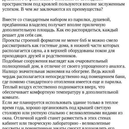
пространством под кровлей пользуются вполне заслуженным
успехом. В чем же заключаются их преимущества?
Вместе со стандартным набором из парилки, душевой,
предбанника владелец получает вполне приличную
дополнительную площадь. Как ею распорядиться, каждый
решает для себя сам.
Проекты строений форматом не менее 6х6 м можно смело
рассматривать как гостевые дома, в нижней части которых
располагается сауна, а в верхней оборудованы покои для
приходящих друзей и родственников.
Подобные сооружения выглядят как очаровательный
полноценный дом, в отличие от своего упрощенного аналога.
Налицо значительная экономия на обогреве. Ведь жилой
чердак располагается непосредственно над помещением бани,
где помимо стандартного отопления имеется еще и парилка.
Теплый воздух естественно поднимается вверх, что
обеспечивает комфортную температуру в дополнительной
комнате.
Если же планируется использовать здание только в теплое
время года, хорошо организовать под крышей светлую
столовую или уютную спальню с великолепными видами из
окна. Отличной идеей станет разместить в этих стенах
кабинет или творческую лабораторию - великолепные
рассветы и романтичные закаты смогут вдохновлять его