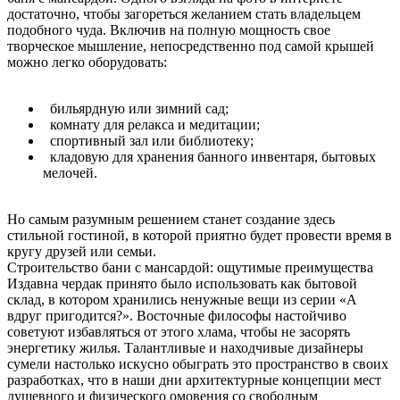
достаточно, чтобы загореться желанием стать владельцем
подобного чуда. Включив на полную мощность свое
творческое мышление, непосредственно под самой крышей
можно легко оборудовать:
бильярдную или зимний сад;
комнату для релакса и медитации;
спортивный зал или библиотеку;
кладовую для хранения банного инвентаря, бытовых
мелочей.
Но самым разумным решением станет создание здесь
стильной гостиной, в которой приятно будет провести время в
кругу друзей или семьи.
Строительство бани с мансардой: ощутимые преимущества
Издавна чердак принято было использовать как бытовой
склад, в котором хранились ненужные вещи из серии «А
вдруг пригодится?». Восточные философы настойчиво
советуют избавляться от этого хлама, чтобы не засорять
энергетику жилья. Талантливые и находчивые дизайнеры
сумели настолько искусно обыграть это пространство в своих
разработках, что в наши дни архитектурные концепции мест
душевного и физического омовения со свободным