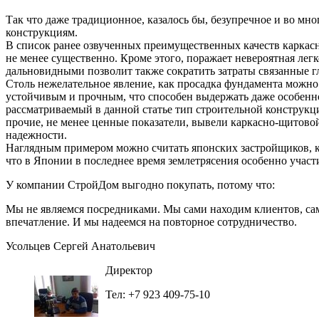
Так что даже традиционное, казалось бы, безупречное и во м
конструкциям.
В список ранее озвученных преимущественных качеств каркасн
не менее существенно. Кроме этого, поражает невероятная лег
дальновидными позволит также сократить затраты связанные г
Столь нежелательное явление, как просадка фундамента можно
устойчивым и прочным, что способен выдержать даже особенно 
рассматриваемый в данной статье тип строительной конструкци
прочие, не менее ценные показатели, вывели каркасно-щитовой
надежности.
Наглядным примером можно считать японских застройщиков, к
что в Японии в последнее время землетрясения особенно участ
У компании СтройДом выгодно покупать, потому что:
Мы не являемся посредниками. Мы сами находим клиентов, сам
впечатление. И мы надеемся на повторное сотрудничество.
Усольцев Сергей Анатольевич
Директор
Тел: +7 923 409-75-10