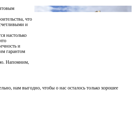
щитовым
оительства, что
асчетливыми и
ся настолько
что
вечность и
ким гарантом
ию. Напомним,
ьно, нам выгодно, чтобы о нас осталось только хорошее