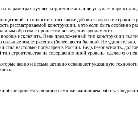
ногих параметрах лучшее кирпичное жилище уступает каркасно-
о-щитовой технологии стоит также добавить короткие сроки стр
кость рассматриваемой конструкции, а это если быть особенно р
лавным образом с процессом возведения фундамента.
 вообще исключить. Ведь предложенный тип конструкции являет
сильные землетрясения (более шести баллов). Не удивительно, 
и стал настолько популярен в России. Ведь безопасность, долго
 тип строительства на совершенно иной уровень, сделав его не
оторые давно и весьма активно осваивают указанную технолог
ились.
и обговариваем условия и сами же выполняем работу. Следовател