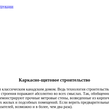
струкции
Каркасно-щитовое строительство
 классическим канадским домом. Ведь технология строительства 
о строения поражают абсолютно во всех смыслах. Так, обобщенн
демонстрируют прочные метровые стены, возведенные из кирпича
 жилых и подсобных помещений. Если верить предварительным п
ателей, возможно и в более, чем два раза).