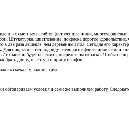
ржденных сметных расчётов (встроенные ниши, многоуровневые 
 обои. Штукатурка, шпатлевание, покраска дорогое удовольствие
о в два раза дешевле, чем деревянный пол. Сегодня его характе
. Для покрытия стен подойдут недорогие флизелиновые или вини
рез 7 их можно будет освежить, посредством окраски. Чтобы не п
одобрать длину, высоту и ширину шкафов.
ожить смекалку, знания, труд.
и обговариваем условия и сами же выполняем работу. Следовател