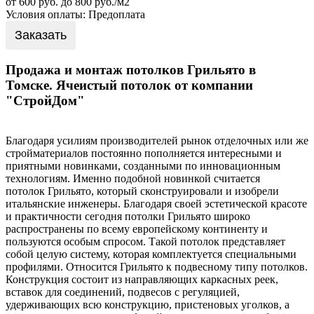
от 600 руб. до 800 руб./м2
Условия оплаты: Предоплата
Заказать
Продажа и монтаж потолков Грильято в
Томске. Ячеистый потолок от компании
"СтройДом"
Благодаря усилиям производителей рынок отделочных или же
стройматериалов постоянно пополняется интересными и
приятными новинками, созданными по инновационным
технологиям. Именно подобной новинкой считается
потолок
Грильято
, который сконструировали и изобрели
итальянские инженеры. Благодаря своей эстетической красоте
и практичности сегодня потолки
Грильято
широко
распространены по всему европейскому континенту и
пользуются особым спросом. Такой потолок представляет
собой целую систему, которая комплектуется специальными
профилями. Относится
Грильято
к подвесному типу потолков.
Конструкция состоит из направляющих каркасных реек,
вставок для соединений, подвесов с регуляцией,
удерживающих всю конструкцию,
пристеновых
уголков, а