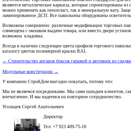
являются металлические каркасы, которые спроектированы из 
можно применять как пенопласт, так и минеральную вату. Защ
ламинированное ДСП. Все павильоны оборудованы осветитель
Возможны совершенно различные модификации торговых павиль
совмещена с окошком выдачи товара, или вместо двери установ
возможна кладовка.
Всегда в наличии следующие цвета профиля торгового павильо
каталогу цветов полимерной краски RAL
← Строительство ангаров боксов гаражей и автомоек из сэндв
Модульные конструкции →
У компании СтройДом выгодно покупать, потому что:
Мы не являемся посредниками. Мы сами находим клиентов, сам
впечатление. И мы надеемся на повторное сотрудничество.
Усольцев Сергей Анатольевич
Директор
Тел: +7 923 409-75-10