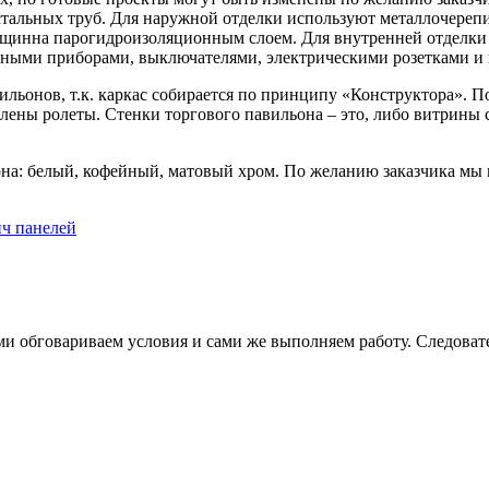
стальных труб. Для наружной отделки используют металлочерепи
ещинна парогидроизоляционным слоем. Для внутренней отделки 
ными приборами, выключателями, электрическими розетками и 
онов, т.к. каркас собирается по принципу «Конструктора». По
лены ролеты. Стенки торгового павильона – это, либо витрины 
на: белый, кофейный, матовый хром. По желанию заказчика мы г
ич панелей
и обговариваем условия и сами же выполняем работу. Следовател