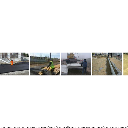
озиции, как материал удобный в работе, гармоничный и красивы