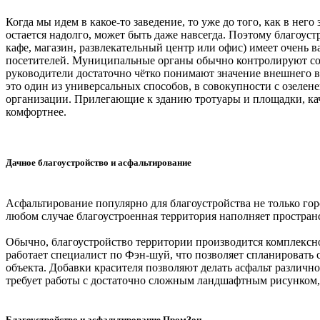
Когда мы идем в какое-то заведение, то уже до того, как в нег
остается надолго, может быть даже навсегда. Поэтому благоус
кафе, магазин, развлекательный центр или офис) имеет очень в
посетителей. Муниципальные органы обычно контролируют сос
руководители достаточно чётко понимают значение внешнего 
это один из универсальных способов, в совокупности с озеле
организации. Прилегающие к зданию тротуары и площадки, кач
комфортнее.
Дачное благоустройство и асфальтирование
Асфальтирование популярно для благоустройства не только горо
любом случае благоустроенная территория наполняет простран
Обычно, благоустройство территории производится комплексно
работает специалист по Фэн-шуй, что позволяет спланировать
объекта. Добавки красителя позволяют делать асфальт различно
требует работы с достаточно сложным ландшафтным рисунком,
Благоустройство и асфальтирование ПромЗон