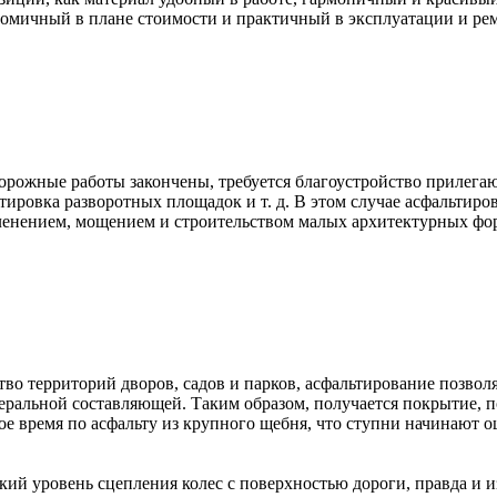
омичный в плане стоимости и практичный в эксплуатации и рем
дорожные работы закончены, требуется благоустройство прилегаю
ьтировка разворотных площадок и т. д. В этом случае асфальти
зеленением, мощением и строительством малых архитектурных ф
во территорий дворов, садов и парков, асфальтирование позволя
ральной составляющей. Таким образом, получается покрытие, по
ое время по асфальту из крупного щебня, что ступни начинают 
кий уровень сцепления колес с поверхностью дороги, правда и и