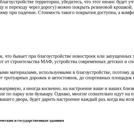
благоустройстве территории, убедитесь, что этот нюанс будет уч
у и переходу через дорогу) можно покрыть резиновой крошкой.
вму при падении. Стоимость такого покрытия доступна, а комфо
, что бывает при благоустройстве новостроек или запущенных т
от от строительства МАФ, устройства современных детских и с
ными материалами, используемыми в благоустройстве, поэтому 
от тротуарных дорожек и автостоянок, до спортивных площадок и
да напрямую, а иногда косвенно, на настроение ваше и ваших бл
ие по парку или бульвару. Однако, многие сознательно идут на п
ашего двора, будет дарить настроение каждый раз, когда вы воз
рческим и государственным зданиям