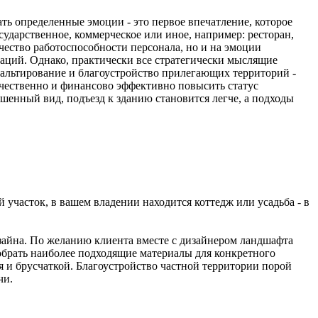
кать определенные эмоции - это первое впечатление, которое
сударственное, коммерческое или иное, например: ресторан,
ачество работоспособности персонала, но и на эмоции
аций. Однако, практически все стратегически мыслящие
альтирование и благоустройство прилегающих территорий -
ачественно и финансово эффективно повысить статус
енный вид, подъезд к зданию становится легче, а подходы
 участок, в вашем владении находится коттедж или усадьба - в
зайна. По желанию клиента вместе с дизайнером ландшафта
обрать наиболее подходящие материалы для конкретного
я и брусчаткой. Благоустройство частной
территории порой
чи.