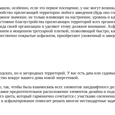
о зашли, особенно, если это первое посещение, у нас могут возни
тройство прилегающей территории любого заведения (будь оно го
ажное значение, не только влияющее на настроение, уровень и к
тояние благоустройства прилегающих территорий всех организ
вида своей организации и уделяют этому должное внимание. Асф
нением и мощением тротуарной плиткой, позволяющий быстро, к
ественно покрытые асфальтом, приобретают ухоженный и заверш
дских, но и загородных территорий. У вас есть дача или садовый
ство вокруг вашего дома новой энергетикой.
, так, чтобы была взаимосвязь всех элементов ландшафтного ди
 самое предпочтительное расположение элементов дизайна и под
го цвета, который гармонично сочетается с участками озеленени
 и асфальтирование помогает
решать многие нестандартные зада