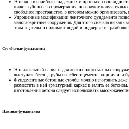
Это одна из наиболее надежных и простых разновиднос
ниже глубины его промерзания, позволяют получать высо
свободное пространство, в котором можно организовать, 
Упрощенные модификации ленточного фундамента позвол
малогабаритные сооружения. Для этого сначала выкапыв
этом тщательно поливают водой и подвергают трамбовке
Столбчатые фундаменты
Это идеальный вариант для легких одноэтажных сооруже
выступать бетон, трубы из асбестоцемента, кирпич или б
Фундаментные бетонные столбы можно изготовить даже в
разместить в ней арматурный каркас и залить ее бетоно
изготовления бетона следует использовать высококачеств
Плитные фундаменты