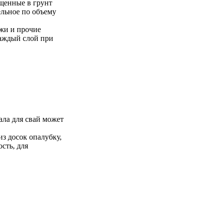
щенные в грунт
ельное по объему
жи и прочие
Каждый слой при
ала для свай может
з досок опалубку,
сть, для