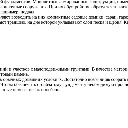
тей фундаментов. Монолитные армированные конструкции, поме
копрочные сооружения. При их обустройстве образуется значит
например, подвал.
яют возводить на них компактные садовые домики, сараи, гара
ают траншею, на дне которой укладывают слои песка и щебня. 
.
ний и участков с малоподвижными грунтами. В качестве матери
утовый камень.
 обычных домашних условиях. Достаточно всего лишь собрать и
м. Чтобы обеспечить столбчатому фундаменту необходимую прочно
енные цемент, песок и щебень.