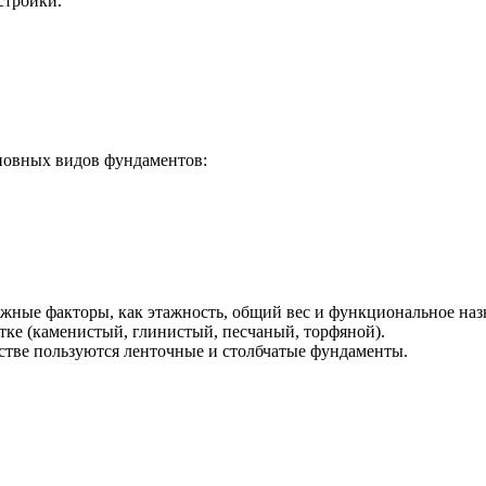
стройки.
новных видов фундаментов:
ажные факторы, как этажность, общий вес и функциональное наз
стке (каменистый, глинистый, песчаный, торфяной).
тве пользуются ленточные и столбчатые фундаменты.