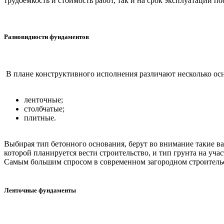
трудоемкость и стоимость работ, так и на срок эксплуатации по
Разновидности фундаментов
В плане конструктивного исполнения различают несколько ос
ленточные;
столбчатые;
плитные.
Выбирая тип бетонного основания, берут во внимание такие в
которой планируется вести строительство, и тип грунта на уча
Самым большим спросом в современном загородном строительс
Ленточные фундаменты