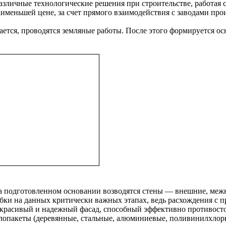
азличные технологические решения при строительстве, работая
аименьшей цене, за счет прямого взаимодействия с заводами п
ается, проводятся земляные работы. После этого формируется ос
а подготовленном основании возводятся стены — внешние, межк
бки на данных критически важных этапах, ведь расхождения с 
 красивый и надежный фасад, способный эффективно противост
лопакеты (деревянные, стальные, алюминиевые, поливинилхлор