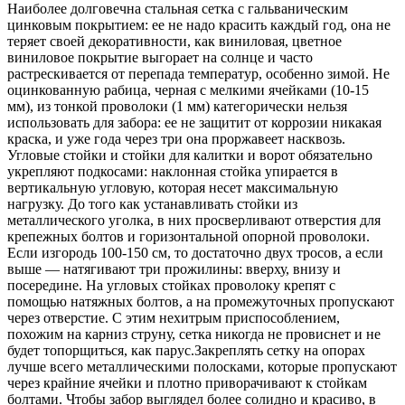
Наиболее долговечна стальная сетка с гальваническим
цинковым покрытием: ее не надо красить каждый год, она не
теряет своей декоративности, как виниловая, цветное
виниловое покрытие выгорает на солнце и часто
растрескивается от перепада температур, особенно зимой. Не
оцинкованную рабица, черная с мелкими ячейками (10-15
мм), из тонкой проволоки (1 мм) категорически нельзя
использовать для забора: ее не защитит от коррозии никакая
краска, и уже года через три она проржавеет насквозь.
Угловые стойки и стойки для калитки и ворот обязательно
укрепляют подкосами: наклонная стойка упирается в
вертикальную угловую, которая несет максимальную
нагрузку. До того как устанавливать стойки из
металлического уголка, в них просверливают отверстия для
крепежных болтов и горизонтальной опорной проволоки.
Если изгородь 100-150 см, то достаточно двух тросов, а если
выше — натягивают три прожилины: вверху, внизу и
посередине. На угловых стойках проволоку крепят с
помощью натяжных болтов, а на промежуточных пропускают
через отверстие. С этим нехитрым приспособлением,
похожим на карниз струну, сетка никогда не провиснет и не
будет топорщиться, как парус.Закреплять сетку на опорах
лучше всего металлическими полосками, которые пропускают
через крайние ячейки и плотно приворачивают к стойкам
болтами. Чтобы забор выглядел более солидно и красиво, в