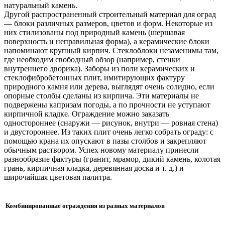
натуральный камень.
Другой распространенный строительный материал для оград
— блоки различных размеров, цветов и форм. Некоторые из
них стилизованы под природный камень (шершавая
поверхность и неправильная форма), а керамические блоки
напоминают крупный кирпич. Стеклоблоки незаменимы там,
где необходим свободный обзор (например, стенки
внутреннего дворика). Заборы из поли керамических и
стеклофибробетонных плит, имитирующих фактуру
природного камня или дерева, выглядят очень солидно, если
опорные столбы сделаны из кирпича. Эти материалы не
подвержены капризам погоды, а по прочности не уступают
кирпичной кладке. Ограждение можно заказать
одностороннее (снаружи — рисунок, внутри — ровная стена)
и двустороннее. Из таких плит очень легко собрать ограду: с
помощью крана их опускают в пазы столбов и закрепляют
обычным раствором. Успех новому материалу принесли
разнообразие фактуры (гранит, мрамор, дикий камень, колотая
грань, кирпичная кладка, деревянная доска и т. д.) и
широчайшая цветовая палитра.
Комбинированные ограждения из разных материалов