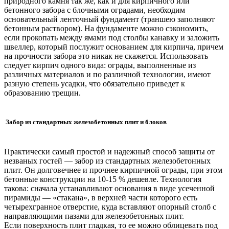
природного камня так же, как и для кирпичного или
бетонного забора с блочными оградами, необходим
основательный ленточный фундамент (траншею заполняют
бетонным раствором). На фундаменте можно сэкономить,
если прокопать между ямами под столбы канавку и заложить
швеллер, который послужит основанием для кирпича, причем
на прочности забора это никак не скажется. Использовать
следует кирпич одного вида: ограды, выполненные из
различных материалов и по различной технологии, имеют
разную степень усадки, что обязательно приведет к
образованию трещин.
Забор из стандартных железобетонных плит и блоков
Практически самый простой и надежный способ защиты от
незваных гостей — забор из стандартных железобетонных
плит. Он долговечнее и прочнее кирпичной ограды, при этом
бетонные конструкции на 10-15 % дешевле. Технология
такова: сначала устанавливают основания в виде усеченной
пирамиды — «стакана», в верхней части которого есть
четырехгранное отверстие, куда вставляют опорный столб с
направляющими пазами для железобетонных плит.
Если поверхность плит гладкая, то ее можно облицевать под