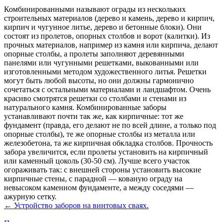
Комбинированными называют ограды из нескольких
строительных материалов (дерево и камень, дерево и кирпич,
кирпич и чугунное литье, дерево и бетонные блоки). Они
состоят из пролетов, опорных столбов и ворот (калитки). Из
прочных материалов, например из камня или кирпича, делают
опорные столбы, а пролеты заполняют деревянными
панелями или чугунными решетками, выкованными или
изготовленными методом художественного литья. Решетки
могут быть любой высоты, но они должны гармонично
сочетаться с остальными материалами и ландшафтом. Очень
красиво смотрятся решетки со столбами и стенами из
натурального камня. Комбинированные заборы
устанавливают почти так же, как кирпичные: тот же
фундамент (правда, его делают не по всей длине, а только под
опорные столбы), те же опорные столбы из металла или
железобетона, та же кирпичная обкладка столбов. Прочность
забора увеличится, если пролеты установить на кирпичный
или каменный цоколь (30-50 см). Лучше всего участок
огораживать так: с внешней стороны установить высокие
кирпичные стены, с парадной — кованую ограду на
невысоком каменном фундаменте, а между соседями —
ажурную сетку.
← Устройство заборов на винтовых сваях.