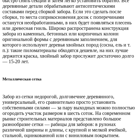
быстро снять секции и затем легко установить обратно. Все
деревянные детали обрабатывают антисептическими
составами перед сборкой забора. Если это сделать после
сборки, то места соприкосновения досок с поперечинами
останутся необработанными, в них будет появляться плесень
или древесная гниль. Широко распространена конструкция
забора из каменных, бетонных или кирпичных колонн
оригинальной формы с деревянным заполнением, для
которого используют деревья хвойных пород (сосна, ель и т.
п.): такие пиломатериалы обходятся дешевле, на них лучше
держится краска, хвойный забор прослужит достаточно долго
— 15-20 лет.
Металлическая сетка
Забор из сетки недорогой, долговечнее деревянного,
универсальный, его сравнительно просто установить
собственными силами — за пару выходных можно полностью
огородить участок размером в шесть соток. На современном
рынке строительных материалов представлено большое
разнообразие сетки — рабицы для заборов: в рулонах
различной ширины и длины, с крупной и мелкой ячейкой,
стальной, оцинкованной или с виниловым покрытием.