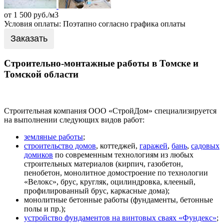
от 1 500 руб./м3
Условия оплаты: Поэтапно согласно графика оплаты
Заказать
Строительно-монтажные работы в Томске и
Томской области
Строительная компания ООО «
СтройДом
» специализируется
на выполнении следующих видов работ:
земляные работы
;
строительство домов
, коттеджей,
гаражей
,
бань
,
садовых
домиков
по современным технологиям из любых
строительных материалов (кирпич, газобетон,
пенобетон, монолитное домостроение по технологии
«Велокс», брус, кругляк, оцилиндровка, клееный,
профилированный брус, каркасные дома);
монолитные бетонные работы (фундаменты, бетонные
полы и пр.);
устройство фундаментов на винтовых сваях «Фундекс»
;